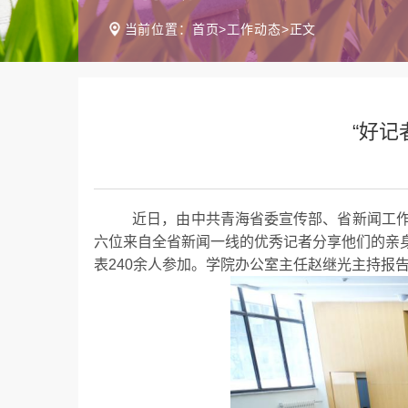
当前位置：
首页
>
工作动态
>
正文
“好
近日，由中共
青海省委宣传部、省新闻工
六位来自全省新闻一线的优秀记者分享他们的亲
表
2
40余人参加。学院办公室主任赵继光主持报