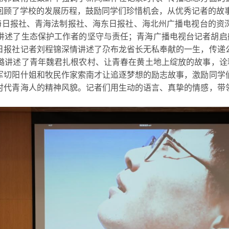
回顾了学校的发展历程，鼓励同学们珍惜机会，从优秀记者的故
海日报社、青海法制报社、海东日报社、海北州广播电视台的资
讲述了生态保护工作者的坚守与责任；青海广播电视台记者胡启
日报社记者刘程锦深情讲述了尕布龙省长无私奉献的一生，传递
璐讲述了青年魏君扎根农村、让青春在黄土地上绽放的故事，诠释
军切阳什姐和牧民作家索南才让追逐梦想的励志故事，激励同学
时代青海人的精神风貌。记者们用生动的语言、真挚的情感，带